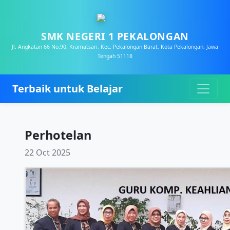
SMK NEGERI 1 PEKALONGAN
Jl. Angkatan 66 No.90, Kramatsari, Kec. Pekalongan Barat, Kota Pekalongan, Jawa
Tengah 51118
Terbaik untuk Belajar
Perhotelan
22 Oct 2025