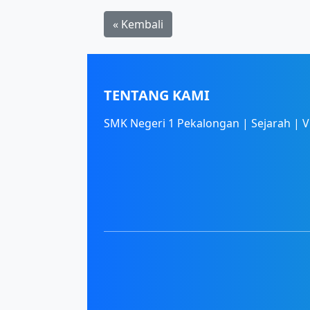
« Kembali
TENTANG KAMI
SMK Negeri 1 Pekalongan | Sejarah | Vi