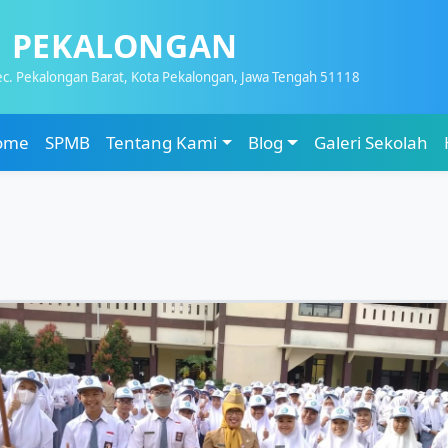
1 PEKALONGAN
Kec. Pekalongan Barat, Kota Pekalongan, Jawa Tengah 51118
ome
SPMB
Tentang Kami
Blog
Galeri Sekolah