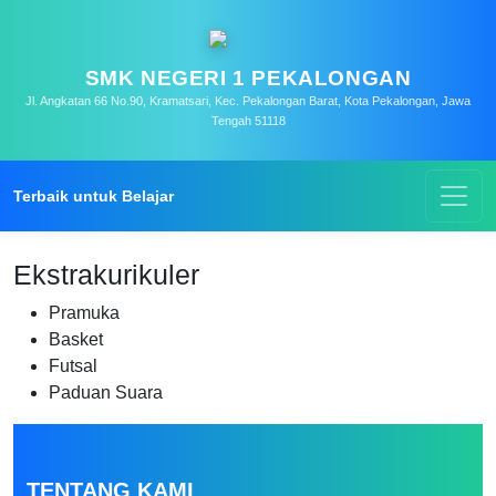
SMK NEGERI 1 PEKALONGAN
Jl. Angkatan 66 No.90, Kramatsari, Kec. Pekalongan Barat, Kota Pekalongan, Jawa
Tengah 51118
Terbaik untuk Belajar
Ekstrakurikuler
Pramuka
Basket
Futsal
Paduan Suara
TENTANG KAMI