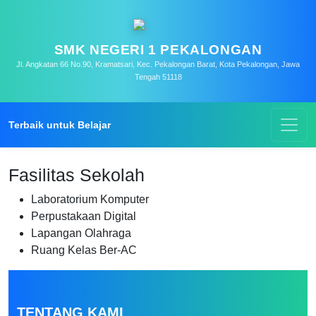
SMK NEGERI 1 PEKALONGAN
Jl. Angkatan 66 No.90, Kramatsari, Kec. Pekalongan Barat, Kota Pekalongan, Jawa
Tengah 51118
Terbaik untuk Belajar
Fasilitas Sekolah
Laboratorium Komputer
Perpustakaan Digital
Lapangan Olahraga
Ruang Kelas Ber-AC
TENTANG KAMI