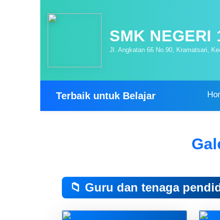
SMK NEGERI
Jl. Angkatan 66 No.90, Kramatsari, K
Ho
Terbaik untuk Belajar
Gal
📁 Guru dan tenaga pendid