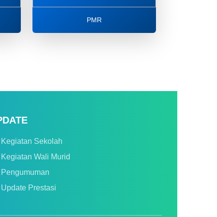
PMR
PDATE
Kegiatan Sekolah
Kegiatan Wali Murid
Pengumuman
Update Prestasi