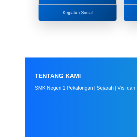
Kegiatan Sosial
TENTANG KAMI
SMK Negeri 1 Pekalongan | Sejarah | Visi dan 