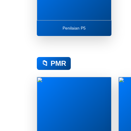
Penilaian P5
📁 PMR