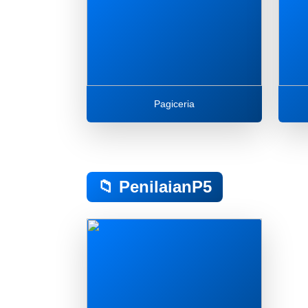
Pagiceria
📁 PenilaianP5