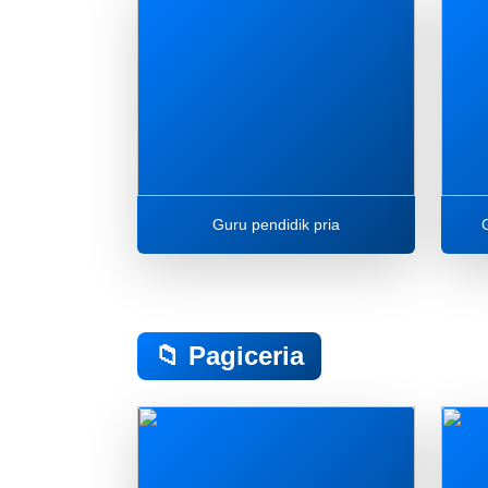
Guru pendidik pria
📁 Pagiceria