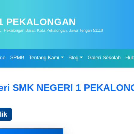
 1 PEKALONGAN
ec. Pekalongan Barat, Kota Pekalongan, Jawa Tengah 51118
me
SPMB
Tentang Kami
Blog
Galeri Sekolah
Hub
eri SMK NEGERI 1 PEKALO
ik