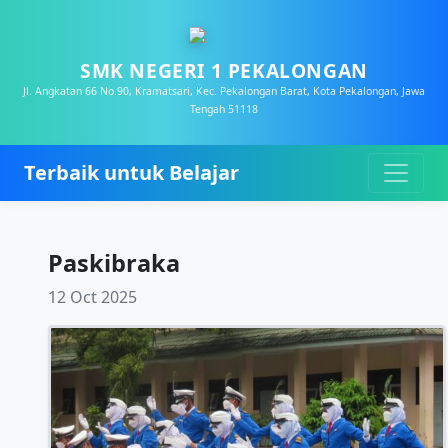
SMK NEGERI 1 PEKALONGAN
Jl. Angkatan 66 No.90, Kramatsari, Kec. Pekalongan Barat, Kota Pekalongan, Jawa
Tengah 51118
Terbaik untuk Belajar
Paskibraka
12 Oct 2025